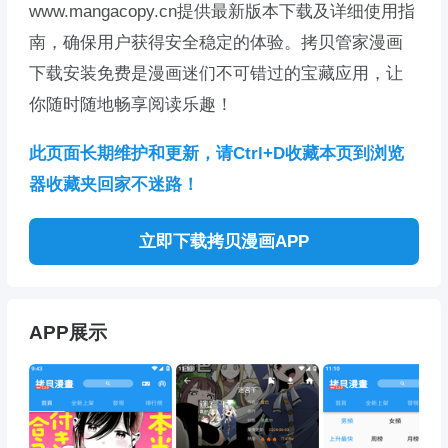
www.mangacopy.cn提供最新版本下载及详细使用指
南，确保用户获得安全稳定的体验。拷贝管家漫画
下载安装免费是漫画迷们不可错过的宝藏应用，让
你随时随地畅享阅读乐趣！
此页面长期维护和更新，请Ctrl+D收藏本页到浏览
器收藏夹回家不迷路！
立即下载拷贝漫画APP
APP展示