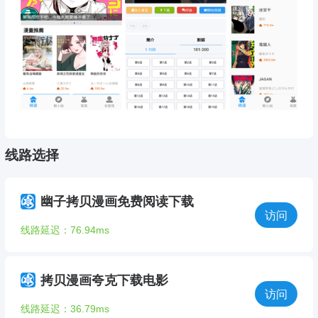
线路选择
幽子拷贝漫画免费阅读下载
访问
线路延迟：76.94ms
拷贝漫画夸克下载电影
访问
线路延迟：36.79ms