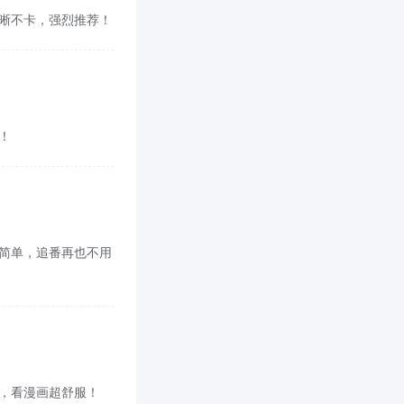
，清晰不卡，强烈推荐！
啊！
面也简单，追番再也不用
cn，看漫画超舒服！