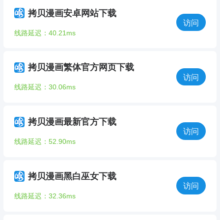
拷贝漫画安卓网站下载
访问
线路延迟：40.21ms
拷贝漫画繁体官方网页下载
访问
线路延迟：30.06ms
拷贝漫画最新官方下载
访问
线路延迟：52.90ms
拷贝漫画黑白巫女下载
访问
线路延迟：32.36ms