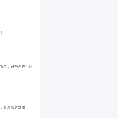
啊！
面也简单，追番再也不用
cn，看漫画超舒服！