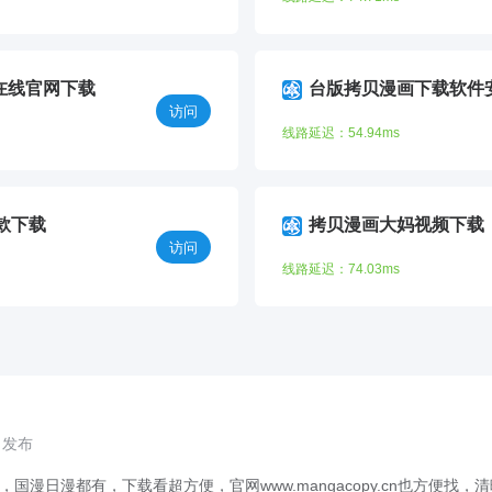
在线官网下载
台版拷贝漫画下载软件
访问
线路延迟：54.94ms
款下载
拷贝漫画大妈视频下载
访问
线路延迟：74.03ms
6 发布
，国漫日漫都有，下载看超方便，官网www.mangacopy.cn也方便找