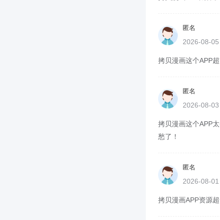
匿名
2026-08-0
拷贝漫画这个APP超
匿名
2026-08-0
拷贝漫画这个APP太
愁了！
匿名
2026-08-0
拷贝漫画APP资源超