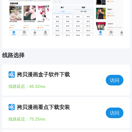
线路选择
拷贝漫画盒子软件下载
访问
线路延迟：46.32ms
拷贝漫画看点下载安装
访问
线路延迟：75.25ms