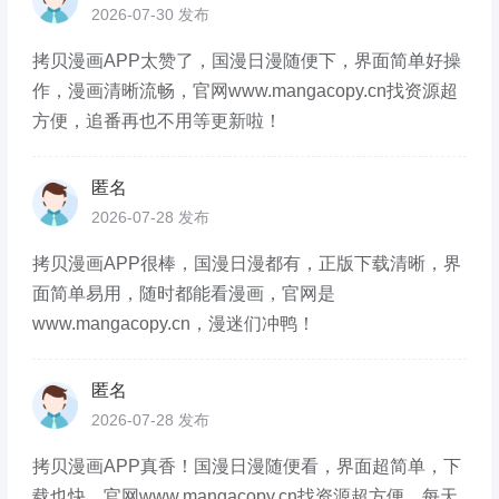
2026-07-30 发布
拷贝漫画APP太赞了，国漫日漫随便下，界面简单好操
作，漫画清晰流畅，官网www.mangacopy.cn找资源超
方便，追番再也不用等更新啦！
匿名
2026-07-28 发布
拷贝漫画APP很棒，国漫日漫都有，正版下载清晰，界
面简单易用，随时都能看漫画，官网是
www.mangacopy.cn，漫迷们冲鸭！
匿名
2026-07-28 发布
拷贝漫画APP真香！国漫日漫随便看，界面超简单，下
载也快，官网www.mangacopy.cn找资源超方便，每天