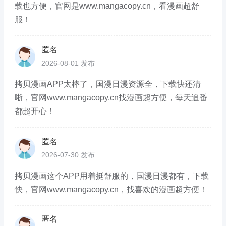
载也方便，官网是www.mangacopy.cn，看漫画超舒
服！
匿名
2026-08-01 发布
拷贝漫画APP太棒了，国漫日漫资源全，下载快还清
晰，官网www.mangacopy.cn找漫画超方便，每天追番
都超开心！
匿名
2026-07-30 发布
拷贝漫画这个APP用着挺舒服的，国漫日漫都有，下载
快，官网www.mangacopy.cn，找喜欢的漫画超方便！
匿名