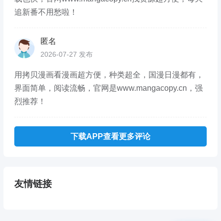
追新番不用愁啦！
匿名
2026-07-27 发布
用拷贝漫画看漫画超方便，种类超全，国漫日漫都有，
界面简单，阅读流畅，官网是www.mangacopy.cn，强
烈推荐！
下载APP查看更多评论
友情链接