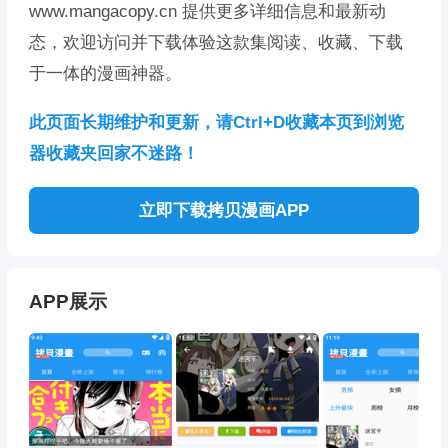
www.mangacopy.cn 提供更多详细信息和最新动
态，欢迎访问并下载体验这款集阅读、收藏、下载
于一体的漫画神器。
此页面长期维护和更新，请Ctrl+D收藏本页到浏览
器收藏夹回家不迷路！
立即下载拷贝漫画APP
APP展示