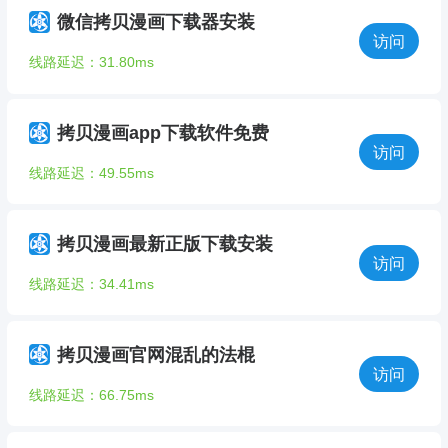
微信拷贝漫画下载器安装
访问
线路延迟：31.80ms
拷贝漫画app下载软件免费
访问
线路延迟：49.55ms
拷贝漫画最新正版下载安装
访问
线路延迟：34.41ms
拷贝漫画官网混乱的法棍
访问
线路延迟：66.75ms