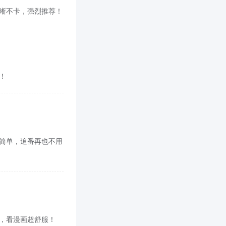
，清晰不卡，强烈推荐！
啊！
面也简单，追番再也不用
cn，看漫画超舒服！