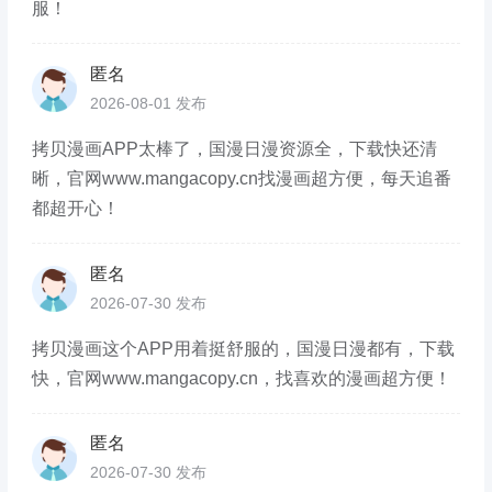
服！
匿名
2026-08-01 发布
拷贝漫画APP太棒了，国漫日漫资源全，下载快还清
晰，官网www.mangacopy.cn找漫画超方便，每天追番
都超开心！
匿名
2026-07-30 发布
拷贝漫画这个APP用着挺舒服的，国漫日漫都有，下载
快，官网www.mangacopy.cn，找喜欢的漫画超方便！
匿名
2026-07-30 发布