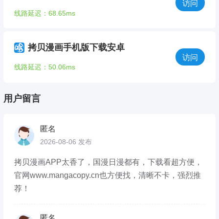
访问
线路延迟：68.65ms
拷贝漫画手机版下载安卓
访问
线路延迟：50.06ms
用户留言
匿名
2026-08-06 发布
拷贝漫画APP太香了，国漫日漫都有，下载看超方便，
官网www.mangacopy.cn也方便找，清晰不卡，强烈推
荐！
匿名