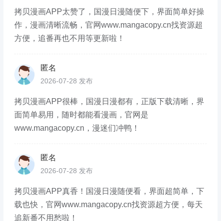
拷贝漫画APP太赞了，国漫日漫随便下，界面简单好操
作，漫画清晰流畅，官网www.mangacopy.cn找资源超
方便，追番再也不用等更新啦！
匿名
2026-07-28 发布
拷贝漫画APP很棒，国漫日漫都有，正版下载清晰，界
面简单易用，随时都能看漫画，官网是
www.mangacopy.cn，漫迷们冲鸭！
匿名
2026-07-28 发布
拷贝漫画APP真香！国漫日漫随便看，界面超简单，下
载也快，官网www.mangacopy.cn找资源超方便，每天
追新番不用愁啦！