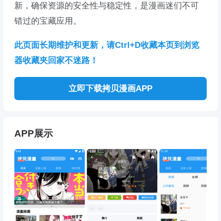
新，确保资源的安全性与稳定性，是漫画迷们不可
错过的宝藏应用。
此页面长期维护和更新，请Ctrl+D收藏本页到浏览
器收藏夹回家不迷路！
立即下载拷贝漫画APP
APP展示