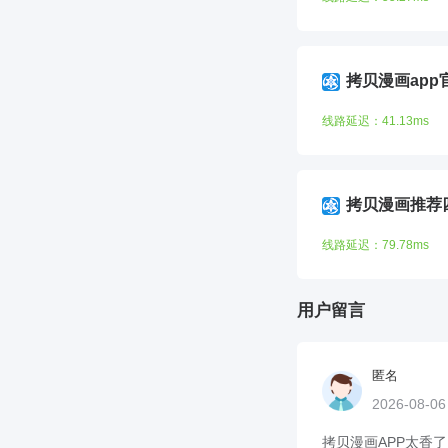
拷贝漫画ap
线路延迟：41.13ms
拷贝漫画推荐
线路延迟：79.78ms
用户留言
匿名
2026-08-0
拷贝漫画APP太香了