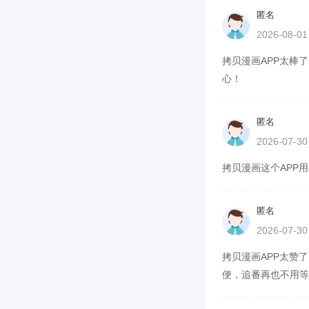
匿名
2026-08-0
拷贝漫画APP太棒了
心！
匿名
2026-07-3
拷贝漫画这个APP用
匿名
2026-07-3
拷贝漫画APP太赞了
便，追番再也不用等