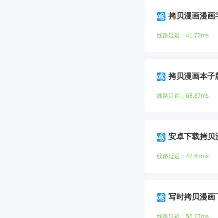
拷贝漫画漫画
线路延迟：41.72ms
拷贝漫画本子
线路延迟：68.87ms
安卓下载拷贝
线路延迟：42.67ms
写时拷贝漫画
线路延迟：55.27ms