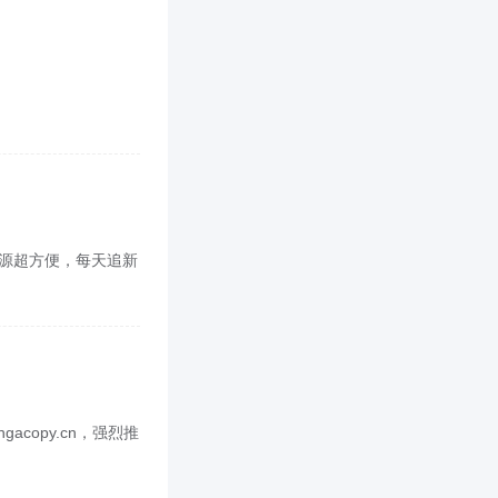
找资源超方便，每天追新
copy.cn，强烈推