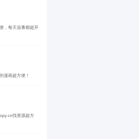
超方便，每天追番都超开
喜欢的漫画超方便！
py.cn找资源超方