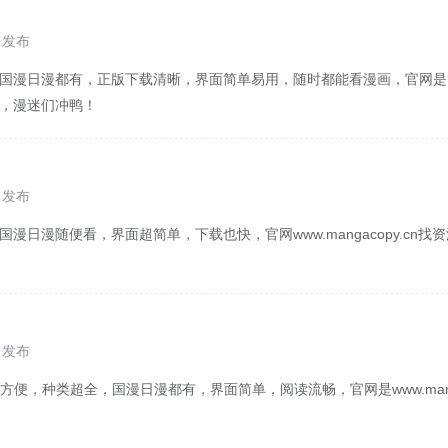
8 发布
，国漫日漫都有，正版下载清晰，界面简单易用，随时都能看漫画，官网是
y.cn，漫迷们冲鸭！
8 发布
国漫日漫随便看，界面超简单，下载也快，官网www.mangacopy.cn
7 发布
便，种类超全，国漫日漫都有，界面简单，阅读流畅，官网是www.manga