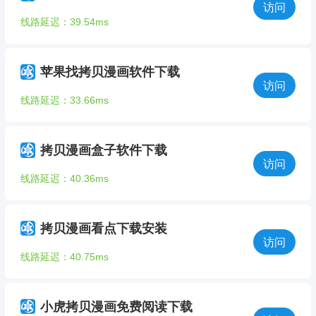
访问
线路延迟：39.54ms
苹果找拷贝漫画软件下载
访问
线路延迟：33.66ms
拷贝漫画盒子软件下载
访问
线路延迟：40.36ms
拷贝漫画看点下载安装
访问
线路延迟：40.75ms
小虎拷贝漫画免费阅读下载