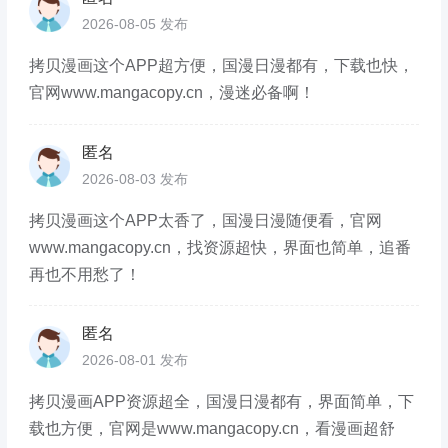
2026-08-05 发布
拷贝漫画这个APP超方便，国漫日漫都有，下载也快，
官网www.mangacopy.cn，漫迷必备啊！
匿名
2026-08-03 发布
拷贝漫画这个APP太香了，国漫日漫随便看，官网
www.mangacopy.cn，找资源超快，界面也简单，追番
再也不用愁了！
匿名
2026-08-01 发布
拷贝漫画APP资源超全，国漫日漫都有，界面简单，下
载也方便，官网是www.mangacopy.cn，看漫画超舒