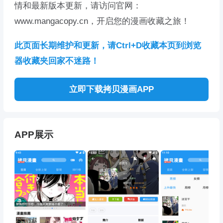
情和最新版本更新，请访问官网：
www.mangacopy.cn，开启您的漫画收藏之旅！
此页面长期维护和更新，请Ctrl+D收藏本页到浏览
器收藏夹回家不迷路！
立即下载拷贝漫画APP
APP展示