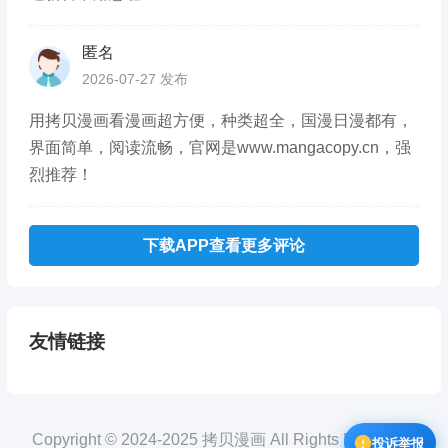
匿名
2026-07-27 发布
用拷贝漫画看漫画超方便，种类超全，国漫日漫都有，
界面简单，阅读流畅，官网是www.mangacopy.cn，强
烈推荐！
下载APP查看更多评论
友情链接
Copyright © 2024-2025 拷贝漫画 All Rights Reserved.
投诉举报