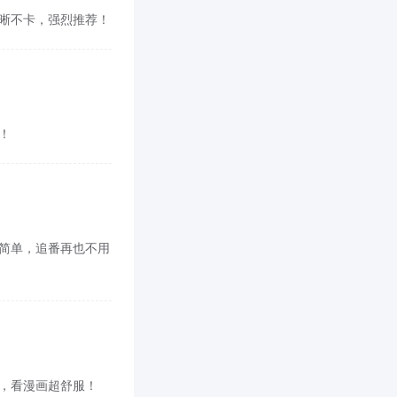
，清晰不卡，强烈推荐！
啊！
面也简单，追番再也不用
cn，看漫画超舒服！