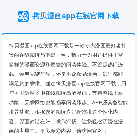
拷贝漫画app在线官网下载
拷贝漫画app在线官网下载是一款专为漫画爱好者打
造的在线阅读与下载平台，致力于为用户提供丰富
多样的漫画资源和便捷的阅读体验。不管是热门连
载、经典完结作品，还是小众精品漫画，这里都能
满足您的需求。通过拷贝漫画app在线官网下载，用
户可以随时随地在线阅读高清漫画，支持离线下载
功能，无需网络也能畅享阅读乐趣。APP还具备智能
推荐功能，根据您的阅读喜好精准推送个性化内
容。界面简洁友好，操作流畅，让您轻松沉浸在漫
画的世界中。更多精彩内容，请访问官网：