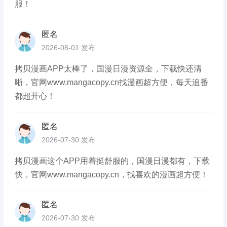
服！
匿名
2026-08-01 发布
拷贝漫画APP太棒了，国漫日漫资源全，下载快还清
晰，官网www.mangacopy.cn找漫画超方便，每天追番
都超开心！
匿名
2026-07-30 发布
拷贝漫画这个APP用着挺舒服的，国漫日漫都有，下载
快，官网www.mangacopy.cn，找喜欢的漫画超方便！
匿名
2026-07-30 发布