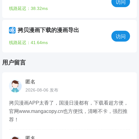
访问
线路延迟：38.32ms
拷贝漫画下载的漫画导出
访问
线路延迟：41.64ms
用户留言
匿名
2026-08-06 发布
拷贝漫画APP太香了，国漫日漫都有，下载看超方便，
官网www.mangacopy.cn也方便找，清晰不卡，强烈推
荐！
匿名