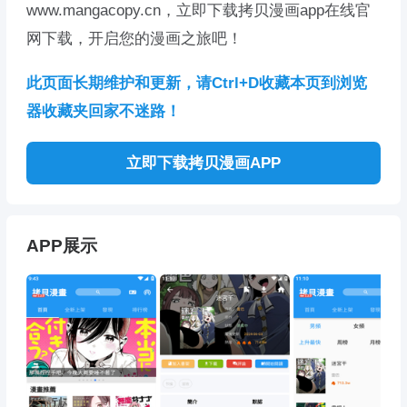
www.mangacopy.cn，立即下载拷贝漫画app在线官
网下载，开启您的漫画之旅吧！
此页面长期维护和更新，请Ctrl+D收藏本页到浏览
器收藏夹回家不迷路！
立即下载拷贝漫画APP
APP展示