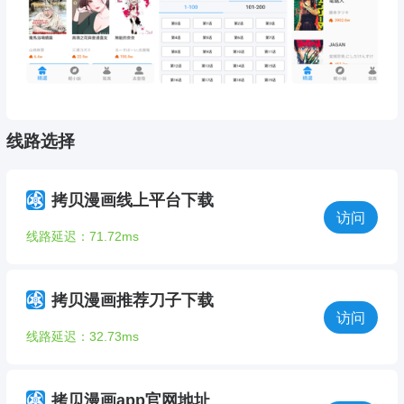
线路选择
拷贝漫画线上平台下载
访问
线路延迟：71.72ms
拷贝漫画推荐刀子下载
访问
线路延迟：32.73ms
拷贝漫画app官网地址