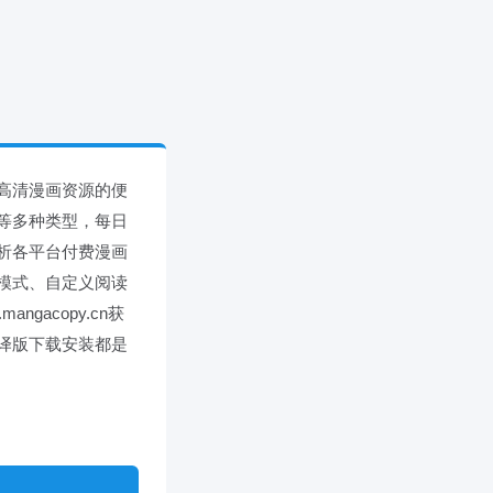
高清漫画资源的便
等多种类型，每日
析各平台付费漫画
模式、自定义阅读
acopy.cn获
译版下载安装都是