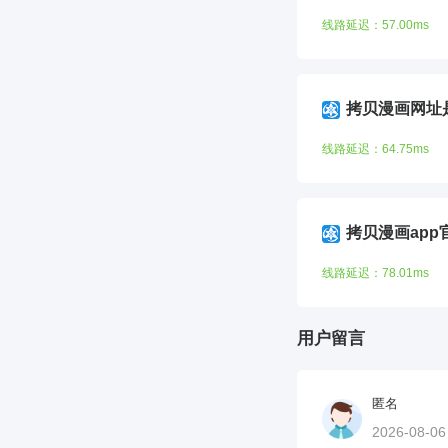
线路延迟：57.00ms
拷贝漫画网址
线路延迟：64.75ms
拷贝漫画app
线路延迟：78.01ms
用户留言
匿名
2026-08-0