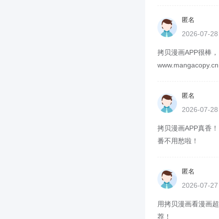
匿名
2026-07-2
拷贝漫画APP很棒
www.mangacop
匿名
2026-07-2
拷贝漫画APP真香！
番不用愁啦！
匿名
2026-07-2
用拷贝漫画看漫画超方
荐！