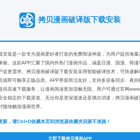
拷贝漫画破译版下载安装
载安装是一款专为漫画爱好者打造的免费阅读神器，为用户提供海量
体验。这款APP汇聚了国内外热门漫画作品，涵盖日漫、国漫、韩漫
户追更需求。拷贝漫画破译版下载安装采用智能破译技术，可快速解
充值即可畅享正版品质。APP界面简洁友好，支持多设备同步、夜间
供高速下载服务，让漫画阅读更加流畅无阻。用户可通过官网www.mang
安全稳定的下载渠道。无论你是资深漫迷还是偶尔消遣，拷贝漫画破
时随地畅游漫画世界。
新，请Ctrl+D收藏本页到浏览器收藏夹回家不迷路！
立即下载拷贝漫画APP