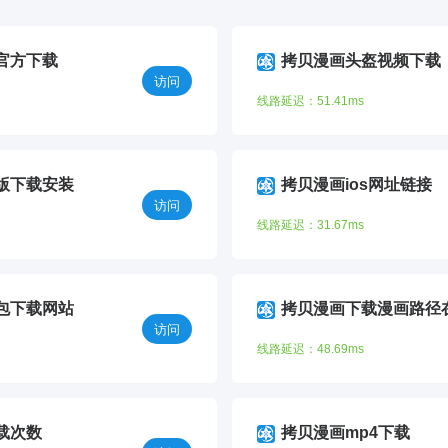
官方下载
拷贝漫画头盔视频下载
访问
线路延迟：51.41ms
版下载安装
拷贝漫画ios网址链接
访问
线路延迟：31.67ms
包下载网站
拷贝漫画下载漫画路径
访问
线路延迟：48.69ms
载次数
拷贝漫画mp4下载