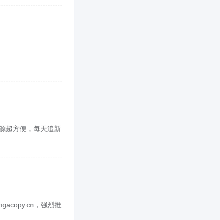
找资源超方便，每天追新
copy.cn，强烈推