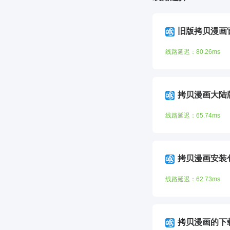
旧版拷贝漫画
线路延迟：80.26ms
拷贝漫画大陆
线路延迟：65.74ms
拷贝漫画安装
线路延迟：62.73ms
拷贝漫画的下