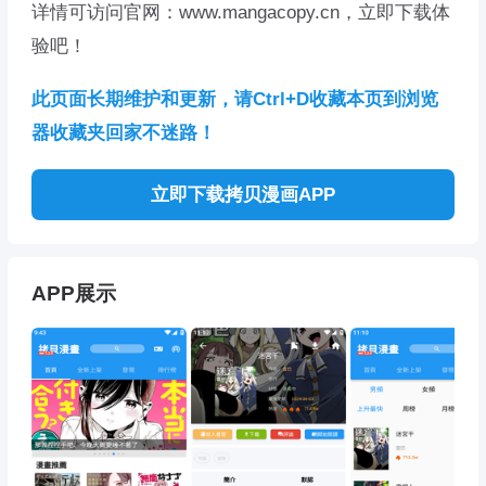
详情可访问官网：www.mangacopy.cn，立即下载体
验吧！
此页面长期维护和更新，请Ctrl+D收藏本页到浏览
器收藏夹回家不迷路！
立即下载拷贝漫画APP
APP展示