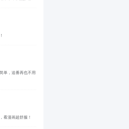
啊！
面也简单，追番再也不用
cn，看漫画超舒服！