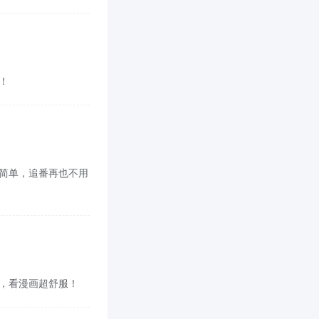
啊！
面也简单，追番再也不用
cn，看漫画超舒服！